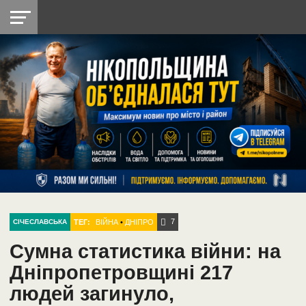
НІКОПОЛЬ
РАДІО
РАЙОН
СІЧЕСЛАВСЬКА
УКРАЇНА
РЕТРО
ЛАЙТ
УКРАЇНА
ДОПОМОГА
НІКОПОЛЬ
7
ТЕГ:
ВІЙНА
•
ДНІПРО
СІЧЕСЛАВСЬКА
Сумна статистика війни: на
Дніпропетровщині 217
людей загинуло,