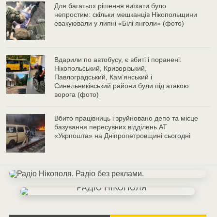
Для багатьох рішення виїхати було
непростим: скільки мешканців Нікопольщини
евакуювали у липні «Білі янголи» (фото)
Вдарили по автобусу, є вбиті і поранені:
Нікопольський, Криворізький,
Павлоградський, Кам’янський і
Синельниківський райони були під атакою
ворога (фото)
Вбито працівниць і зруйновано депо та місце
базування пересувних відділень АТ
«Укрпошта» на Дніпропетровщині сьогодні