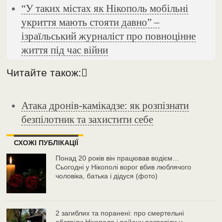
“У таких містах як Нікополь мобільні
укриття мають стояти давно” –
ізраїльський журналіст про повноцінне
життя під час війни
Читайте також:
Атака дронів-камікадзе: як розпізнати
безпілотник та захистити себе
СХОЖІ ПУБЛІКАЦІЇ
Понад 20 років він працював водієм…
Сьогодні у Нікополі ворог вбив люблячого
чоловіка, батька і дідуся (фото)
2 загиблих та поранені: про смертельні