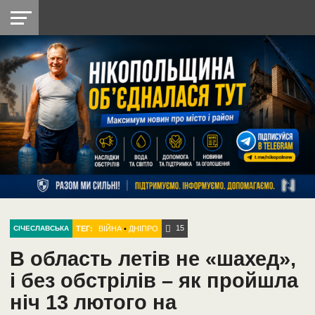
НІКОПОЛЬ
РАДІО
РАЙОН
СІЧЕСЛАВСЬКА
УКРАЇНА
РЕТРО
ЛАЙТ
УКРАЇНА
ДОПОМОГА
НІКОПОЛЬ
15
ТЕГ:
ВІЙНА
•
ДНІПРО
СІЧЕСЛАВСЬКА
В область летів не «шахед»,
і без обстрілів – як пройшла
ніч 13 лютого на