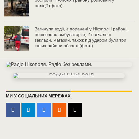
обстріли Нікополя і району розповіли у
поліції (фото)
Загинули водії, є поранені у Нікополі і районі,
понівечено амбулаторію, 2 навчальні
заклади, магазин, також під ударом були три
інших райони області (фото)
МИ У СОЦІАЛЬНИХ МЕРЕЖАХ