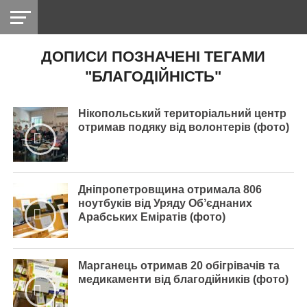
ДОПИСИ ПОЗНАЧЕНІ ТЕГАМИ
НІКОПОЛЬ
РАДІО
РАЙОН
СІЧЕСЛАВСЬКА
УКРАЇНА
РЕТРО
ЛАЙТ
УКРАЇНА
ДОПОМОГА
"БЛАГОДІЙНІСТЬ"
НІКОПОЛЬ
Нікопольський територіальний центр
отримав подяку від волонтерів (фото)
Дніпропетровщина отримала 806
ноутбуків від Уряду Обʼєднаних
Арабських Еміратів (фото)
Марганець отримав 20 обігрівачів та
медикаменти від благодійників (фото)