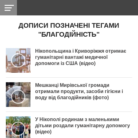
ДОПИСИ ПОЗНАЧЕНІ ТЕГАМИ
НІКОПОЛЬ
РАДІО
РАЙОН
СІЧЕСЛАВСЬКА
УКРАЇНА
РЕТРО
ЛАЙТ
УКРАЇНА
ДОПОМОГА
"БЛАГОДІЙНІСТЬ"
НІКОПОЛЬ
Нікопольщина і Криворіжжя отримає
гуманітарні вантажі медичної
допомоги із США (відео)
Мешканці Мирівської громади
отримали продукти, засоби гігієни і
воду від благодійників (фото)
У Нікополі родинам з маленькими
дітьми роздали гуманітарну допомогу
(відео)