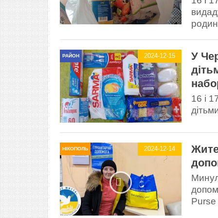
16 і 
видад
родини
У Че
2024-12-15
РАЙОН
дітьм
набо
16 і 
дітьми
Жите
2024-12-14
НІКОПОЛЬ
допо
Минул
допом
Purse 