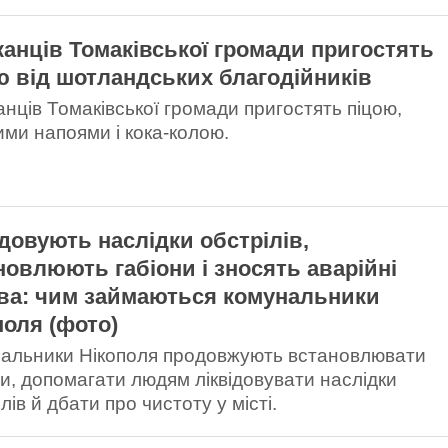
анців Томаківської громади пригостять
ю від шотландських благодійників
нців Томаківської громади пригостять піцою,
ими напоями і кока-колою.
ідовують наслідки обстрілів,
новлюють габіони і зносять аварійні
ва: чим займаються комунальники
поля (фото)
альники Нікополя продовжують встановлювати
ни, допомагати людям ліквідовувати наслідки
лів й дбати про чистоту у місті.