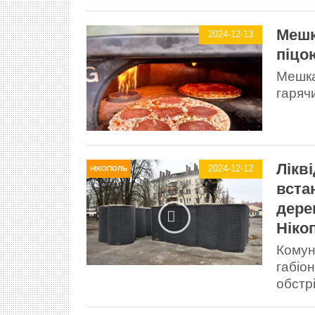
Мешк
2024-12-13
піцо
Мешка
гаряч
Лікв
2024-12-12
НІКОПОЛЬ
вста
дере
Ніко
Комун
габіо
обстрі