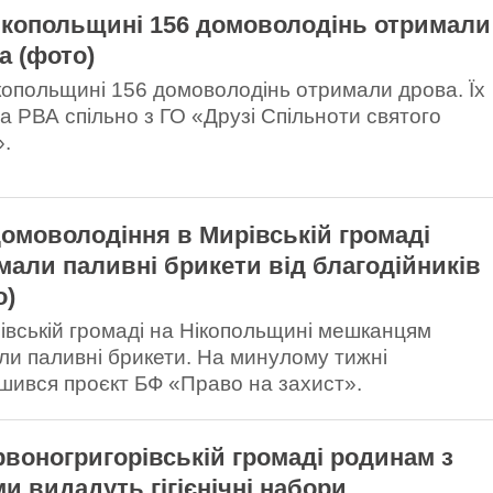
ікопольщині 156 домоволодінь отримали
а (фото)
копольщині 156 домоволодінь отримали дрова. Їх
а РВА спільно з ГО «Друзі Спільноти святого
».
домоволодіння в Мирівській громаді
мали паливні брикети від благодійників
о)
івській громаді на Нікопольщині мешканцям
ли паливні брикети. На минулому тижні
шився проєкт БФ «Право на захист».
рвоногригорівській громаді родинам з
ми видадуть гігієнічні набори