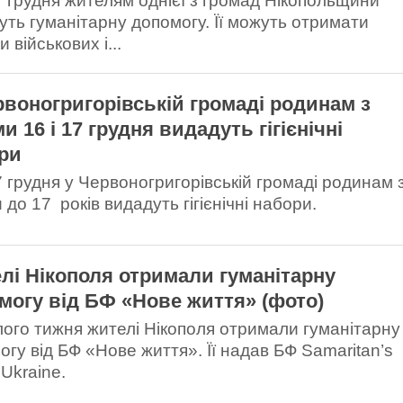
17 грудня жителям однієї з громад Нікопольщини
уть гуманітарну допомогу. Її можуть отримати
 військових і...
рвоногригорівській громаді родинам з
и 16 і 17 грудня видадуть гігієнічні
ри
17 грудня у Червоногригорівській громаді родинам 
 до 17 років видадуть гігієнічні набори.
лі Нікополя отримали гуманітарну
могу від БФ «Нове життя» (фото)
ого тижня жителі Нікополя отримали гуманітарну
огу від БФ «Нове життя». Її надав БФ Samaritan’s
Ukraine.