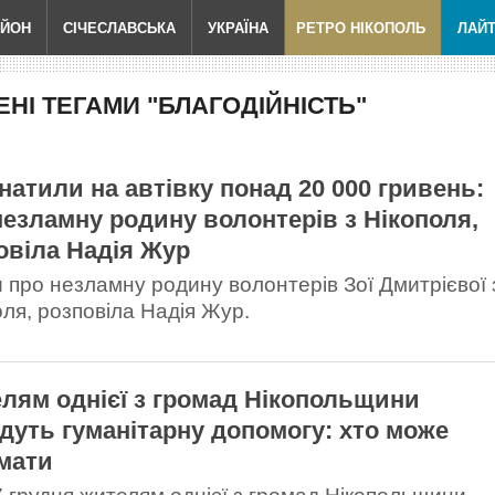
АЙОН
СІЧЕСЛАВСЬКА
УКРАЇНА
РЕТРО НІКОПОЛЬ
ЛАЙ
НІ ТЕГАМИ "БЛАГОДІЙНІСТЬ"
натили на автівку понад 20 000 гривень:
незламну родину волонтерів з Нікополя,
овіла Надія Жур
 про незламну родину волонтерів Зої Дмитрієвої 
оля, розповіла Надія Жур.
лям однієї з громад Нікопольщини
дуть гуманітарну допомогу: хто може
мати