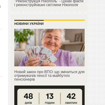
"Реконструкція Нікополь" - Цікаві факти
і реконструйовані світлини Нікополя
з
НОВИНИ УКРАЇНИ
и
Новий закон про ВПО: що зміниться для
отримувачів пенсії та майбутніх
пенсіонерів