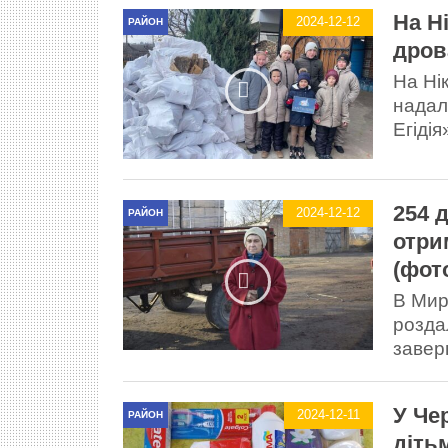
На Н
2024-12-12
РАЙОН
дров
На Ні
надал
Егідія
254 
2024-12-12
РАЙОН
отри
(фот
В Мир
розда
завер
У Че
2024-12-11
РАЙОН
діть