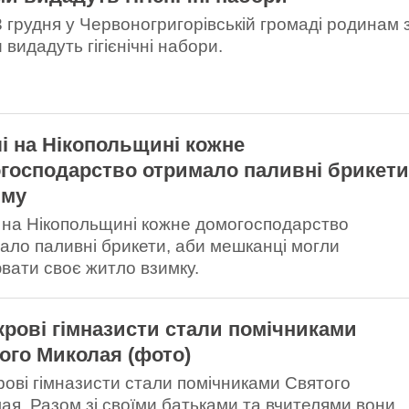
13 грудня у Червоногригорівській громаді родинам 
 видадуть гігієнічні набори.
лі на Нікопольщині кожне
господарство отримало паливні брикет
иму
і на Нікопольщині кожне домогосподарство
ало паливні брикети, аби мешканці могли
вати своє житло взимку.
крові гімназисти стали помічниками
ого Миколая (фото)
рові гімназисти стали помічниками Святого
ая. Разом зі своїми батьками та вчителями вони