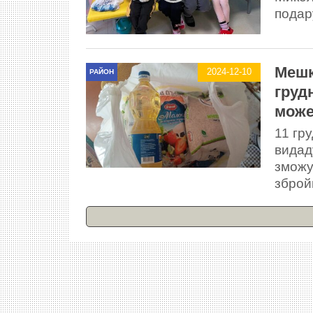
подар
Мешк
2024-12-10
РАЙОН
груд
може
11 гр
видад
зможу
збройн