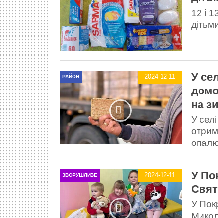
12 і 
дітьми
У се
2024-12-11
РАЙОН
домо
на з
У сел
отрим
опалю
У По
2024-12-11
ЗВОРУШЛИВЕ
Свят
У Пок
Микол