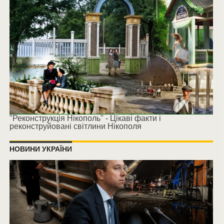
"Реконструкція Нікополь" - Цікаві факти і
реконструйовані світлини Нікополя
НОВИНИ УКРАЇНИ