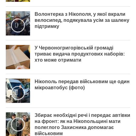
Волонтерка з Нікополя, у якої вкрали
велосипед, подякувала усім за шалену
підтримку
У Червоногригорівській громаді
триває видача продуктових наборів:
хто може отримати
Нікополь передав військовим ще один
мікроавтобус (фото)
Збирає необхідні речі і передає автівки
на фронт: як на Нікопольщині мати
полеглого Захисника допомагає
військовим