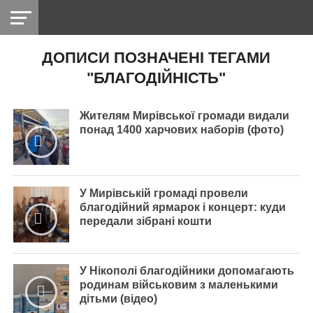
ДОПИСИ ПОЗНАЧЕНІ ТЕГАМИ
НІКОПОЛЬ
РАДІО
РАЙОН
СІЧЕСЛАВСЬКА
УКРАЇНА
РЕТРО
ЛАЙТ
УКРАЇНА
ДОПОМОГА
"БЛАГОДІЙНІСТЬ"
НІКОПОЛЬ
Жителям Мирівської громади видали
понад 1400 харчових наборів (фото)
У Мирівській громаді провели
благодійний ярмарок і концерт: куди
передали зібрані кошти
У Нікополі благодійники допомагають
родинам військовим з маленькими
дітьми (відео)