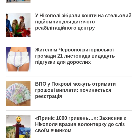
У Нікополі зібрали кошти на стельовий
підйомник для дитячого
реабілітаційного центру
Жителям Червоногригорівської
громади 21 листопада видадуть
підгузки для дорослих
ВПО у Покрові можуть отримати
грошові виплати: починається
реєстрація
«Приніс 1000 гривень…»: Захисник з
Нікополя вразив волонтерку до сліз
своїм вчинком