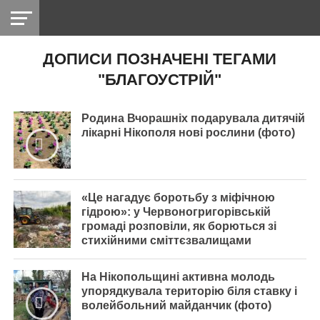
ДОПИСИ ПОЗНАЧЕНІ ТЕГАМИ
НІКОПОЛЬ
РАДІО
РАЙОН
СІЧЕСЛАВСЬКА
УКРАЇНА
РЕТРО
ЛАЙТ
УКРАЇНА
ДОПОМОГА
"БЛАГОУСТРІЙ"
НІКОПОЛЬ
Родина Вчорашніх подарувала дитячій
лікарні Нікополя нові рослини (фото)
«Це нагадує боротьбу з міфічною
гідрою»: у Червоногригорівській
громаді розповіли, як борються зі
стихійними сміттєзвалищами
На Нікопольщині активна молодь
упорядкувала територію біля ставку і
волейбольний майданчик (фото)