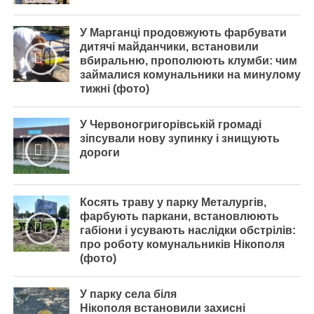
У Марганці продовжують фарбувати
дитячі майданчики, встановили
вбиральню, прополюють клумби: чим
займалися комунальники на минулому
тижні (фото)
У Червоногригорівській громаді
зіпсували нову зупинку і знищують
дороги
Косять траву у парку Металургів,
фарбують паркани, встановлюють
габіони і усувають наслідки обстрілів:
про роботу комунальників Нікополя
(фото)
У парку села біля
Нікополя встановили захисні