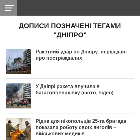
ДОПИСИ ПОЗНАЧЕНІ ТЕГАМИ
НІКОПОЛЬ
РАДІО
РАЙОН
СІЧЕСЛАВСЬКА
УКРАЇНА
РЕТРО
ЛАЙТ
УКРАЇНА
ДОПОМОГА
"ДНІПРО"
НІКОПОЛЬ
Ракетний удар по Дніпру: перші дані
про постраждалих
У Дніпрі ракета влучила в
багатоповерхівку (фото, відео)
Рідна для нікопольців 25-та бригада
показала роботу своїх янголів –
військових медиків