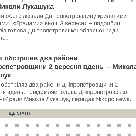
Миколи Лукашука
ни обстрілювали Дніпропетровщину крилатими
ами і «Градами» вночі 3 вересня – подробиці
вів голова Дніпропетровської обласної ради
а...
г обстріляв два райони
ропетровщини 2 вересня вдень – Микол
шук
 обстріляв два райони Дніпропетровщини 2
ня вдень, повідомляє голова Дніпропетровської
ної ради Микола Лукашук, передає Nikopolnews.
ЩЕ СТАТТІ