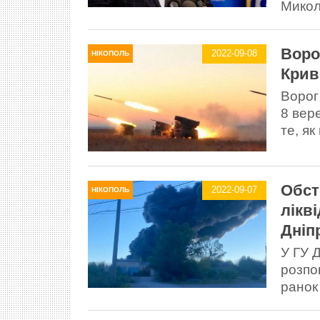
Микол
Воро
2022-09-08
НІКОПОЛЬ
Крив
Ворог
8 вер
те, як
Обст
2022-09-07
НІКОПОЛЬ
лікв
Дніп
У ГУ 
розпо
ранок 