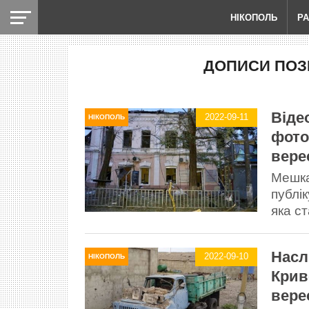
НІКОПОЛЬ
Р
ДОПИСИ ПОЗН
Віде
2022-09-11
НІКОПОЛЬ
фото 
вере
Мешка
публік
яка ст
Насл
2022-09-10
НІКОПОЛЬ
Крив
вере