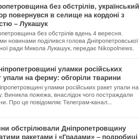
ропетровщина без обстрілів, українськи
ор повернувся в селище на кордоні з
стю – Лукашук
опетровщина без обстрілів вдень 4 вересня.
ми новинами поділився голова Дніпропетровської
ної ради Микола Лукашук, передає Nikopolnews.
ніпропетровщині уламки російських
т упали на ферму: обгоріли тварини
іпропетровщині уламки російських ракет упали на
. Виникла пожежа, внаслідок чого постраждали
ни. Про це повідомляє Телеграм-канал...
яни обстрілювали Дніпропетровщину
атими ракетами і «Градами» – подробиці