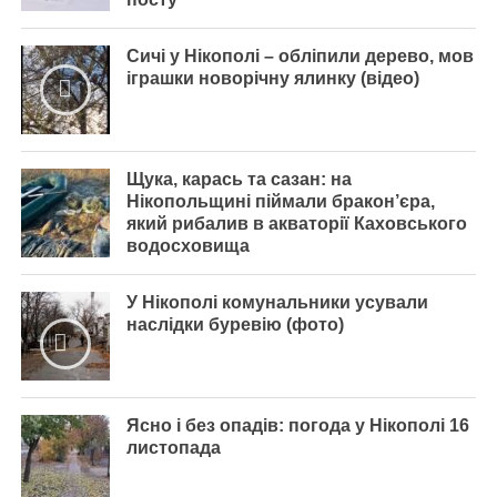
Сичі у Нікополі – обліпили дерево, мов
іграшки новорічну ялинку (відео)
Щука, карась та сазан: на
Нікопольщині піймали бракон’єра,
який рибалив в акваторії Каховського
водосховища
У Нікополі комунальники усували
наслідки буревію (фото)
Ясно і без опадів: погода у Нікополі 16
листопада