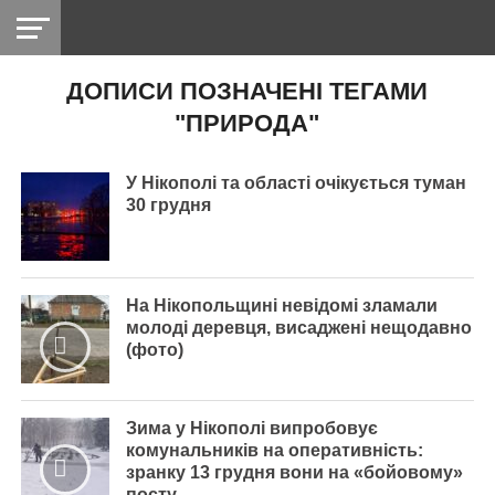
ДОПИСИ ПОЗНАЧЕНІ ТЕГАМИ
НІКОПОЛЬ
РАДІО
РАЙОН
СІЧЕСЛАВСЬКА
УКРАЇНА
РЕТРО
ЛАЙТ
УКРАЇНА
ДОПОМОГА
"ПРИРОДА"
НІКОПОЛЬ
У Нікополі та області очікується туман
30 грудня
На Нікопольщині невідомі зламали
молоді деревця, висаджені нещодавно
(фото)
Зима у Нікополі випробовує
комунальників на оперативність:
зранку 13 грудня вони на «бойовому»
посту