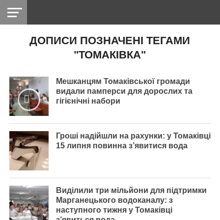
ДОПИСИ ПОЗНАЧЕНІ ТЕГАМИ
НІКОПОЛЬ
РАДІО
РАЙОН
СІЧЕСЛАВСЬКА
УКРАЇНА
РЕТРО
ЛАЙТ
УКРАЇНА
ДОПОМОГА
"ТОМАКІВКА"
НІКОПОЛЬ
Мешканцям Томаківської громади
видали памперси для дорослих та
гігієнічні набори
Гроші надійшли на рахунки: у Томаківці
15 липня повинна з’явитися вода
Виділили три мільйони для підтримки
Марганецького водоканалу: з
наступного тижня у Томаківці
з’явиться вода