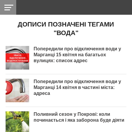
ДОПИСИ ПОЗНАЧЕНІ ТЕГАМИ
НІКОПОЛЬ
РАДІО
РАЙОН
СІЧЕСЛАВСЬКА
УКРАЇНА
РЕТРО
ЛАЙТ
УКРАЇНА
ДОПОМОГА
"ВОДА"
НІКОПОЛЬ
Попередили про відключення води у
Марганці 15 квітня на багатьох
вулицях: список адрес
Попередили про відключення води у
Марганці 14 квітня в частині міста:
адреса
Поливний сезон у Покрові: коли
починається і яка заборона буде діяти