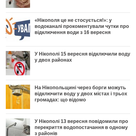
«Нікополя це не стосується!»: у
водоканалі прокоментували чутки про
відключення води з 16 вересня
У Нікополі 15 вересня відключили воду
у двох районах
На Нікопольщині через борги можуть
відключити воду у двох містах і трьох
громадах: що відомо
У Нікополі 13 вересня повідомили про
перекриття водопостачання в одному
з районів