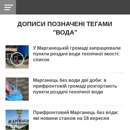
ДОПИСИ ПОЗНАЧЕНІ ТЕГАМИ
НІКОПОЛЬ
РАДІО
РАЙОН
СІЧЕСЛАВСЬКА
УКРАЇНА
РЕТРО
ЛАЙТ
УКРАЇНА
ДОПОМОГА
"ВОДА"
НІКОПОЛЬ
У Марганецькій громаді запрацювали
пункти роздачі води технічної якості:
список
Марганець без води дві доби: в
прифронтовій громаді розгортають
пункти роздачі технічної води
Прифронтовий Марганець без води:
які новини станом на 18 вересня