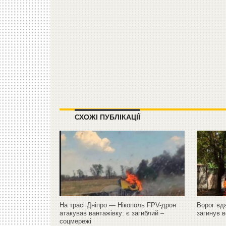
СХОЖІ ПУБЛІКАЦІЇ
На трасі Дніпро — Нікополь FPV-дрон
Ворог вда
атакував вантажівку: є загиблий –
загинув в
соцмережі