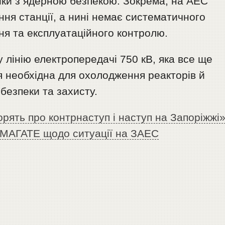
ики з ядерною безпекою. Зокрема, на АЕС
ння станції, а нині немає систематичного
ня та експлуатаційного контролю.
 лінію електропередачі 750 кВ, яка все ще
я необхідна для охолодження реакторів й
безпеки та захисту.
орять про контрнаступ і наступ на Запоріжжі
 МАГАТЕ щодо ситуації на ЗАЕС