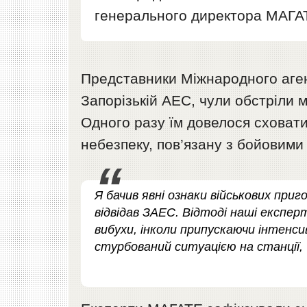
генерального директора МАГА
Представники Міжнародного агент
Запорізькій АЕС, чули обстріли
Одного разу їм довелося сховат
небезпеку, пов’язану з бойовими 
Я бачив явні ознаки військових при
відвідав ЗАЕС. Відтоді наші експер
вибухи, інколи припускаючи інтенсив
стурбований ситуацією на станції,