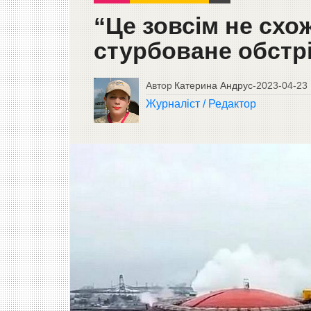
“Це зовсім не схо
стурбоване обстр
Автор
Катерина Андрус
-
2023-04-23
Журналіст / Редактор