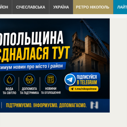
АЙОН
СІЧЕСЛАВСЬКА
УКРАЇНА
РЕТРО НІКОПОЛЬ
ЛАЙ