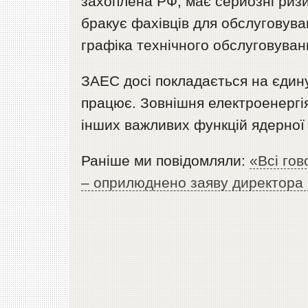
захоплена РФ, має серйозні риз
бракує фахівців для обслуговува
графіка технічного обслуговуван
ЗАЕС досі покладається на єдину
працює. Зовнішня електроенергі
інших важливих функцій ядерної 
Раніше ми повідомляли:
«Всі гов
– оприлюднено заяву директора