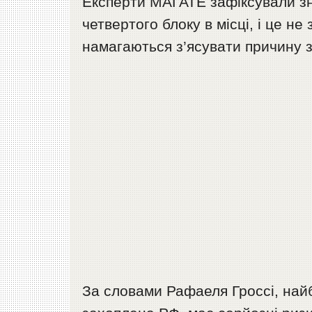
Експерти МАГАТЕ зафіксували зн
четвертого блоку в місці, і це не
намагаються з’ясувати причину з
За словами Рафаеля Гроссі, найб