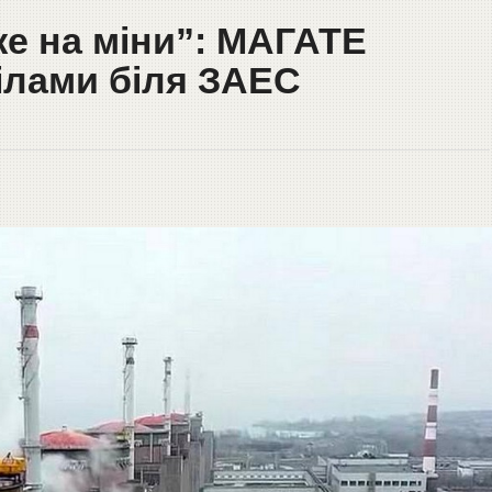
же на міни”: МАГАТЕ
ілами біля ЗАЕС