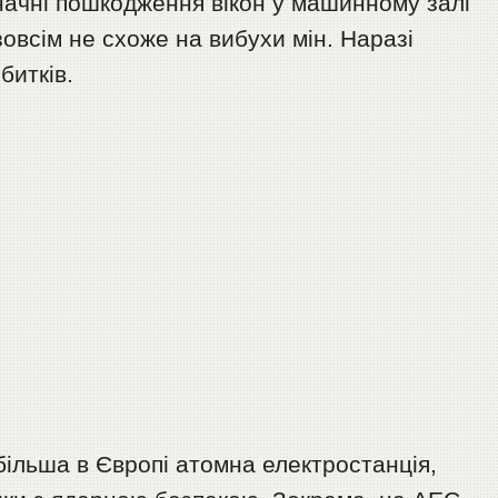
ачні пошкодження вікон у машинному залі
 зовсім не схоже на вибухи мін. Наразі
битків.
ільша в Європі атомна електростанція,