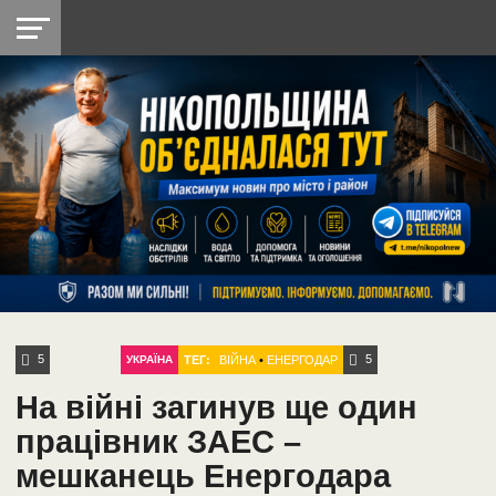
НІКОПОЛЬ
РАДІО
РАЙОН
СІЧЕСЛАВСЬКА
УКРАЇНА
РЕТРО
ЛАЙТ
УКРАЇНА
ДОПОМОГА
НІКОПОЛЬ
5
5
ТЕГ:
ВІЙНА
•
ЕНЕРГОДАР
УКРАЇНА
На війні загинув ще один
працівник ЗАЕС –
мешканець Енергодара