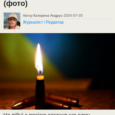
(фото)
Автор
Катерина Андрус
-
2024-07-03
Журналіст / Редактор
На війні з росією загинув ще один