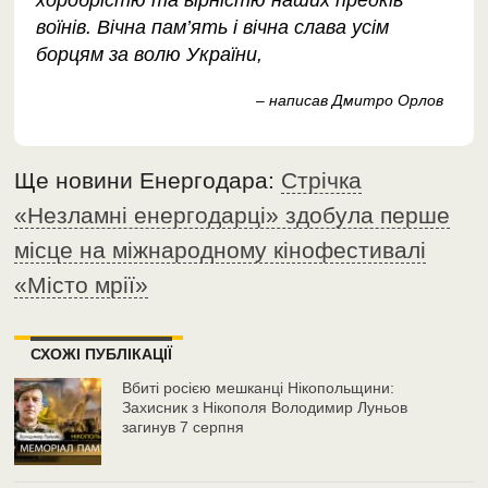
воїнів. Вічна пам’ять і вічна слава усім
борцям за волю України,
– написав Дмитро Орлов
Ще новини Енергодара:
Стрічка
«Незламні енергодарці» здобула перше
місце на міжнародному кінофестивалі
«Місто мрії»
СХОЖІ ПУБЛІКАЦІЇ
Вбиті росією мешканці Нікопольщини:
Захисник з Нікополя Володимир Луньов
загинув 7 серпня