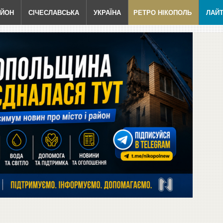
АЙОН
СІЧЕСЛАВСЬКА
УКРАЇНА
РЕТРО НІКОПОЛЬ
ЛАЙ