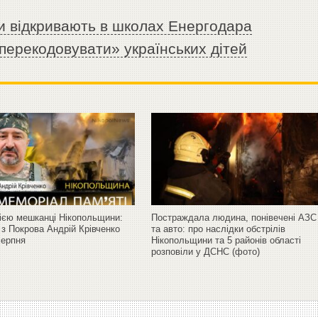
и відкривають в школах Енергодара
перекодовувати» українських дітей
сією мешканці Нікопольщини:
Постраждала людина, понівечені АЗС
 з Покрова Андрій Крівченко
та авто: про наслідки обстрілів
серпня
Нікопольщини та 5 районів області
розповіли у ДСНС (фото)