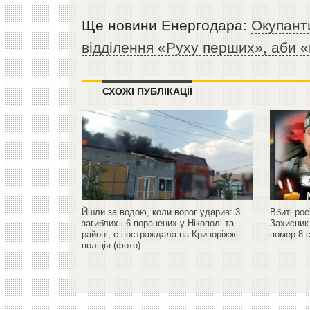
Ще новини Енергодара:
Окупант
відділення «Руху перших», аби «
СХОЖІ ПУБЛІКАЦІЇ
Йшли за водою, коли ворог ударив: 3
Вбиті ро
загиблих і 6 поранених у Нікополі та
Захисник
районі, є постраждала на Криворіжжі —
помер 8 
поліція (фото)