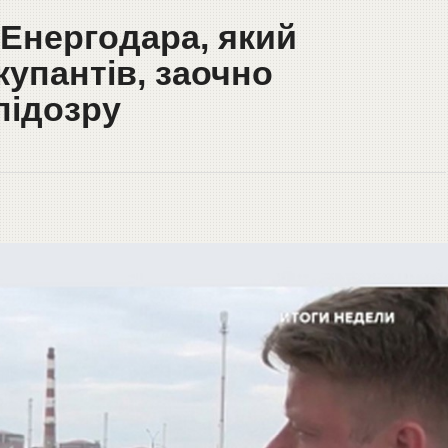
Енергодара, який
купантів, заочно
підозру