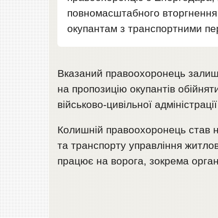
повномасштабного вторгнення 
окупантам з транспортними п
Вказаний правоохоронець залиши
на пропозицію окупантів обійнят
військово-цивільної адміністраці
Колишній правоохоронець став н
та транспорту управління житлов
працює на ворога, зокрема орган