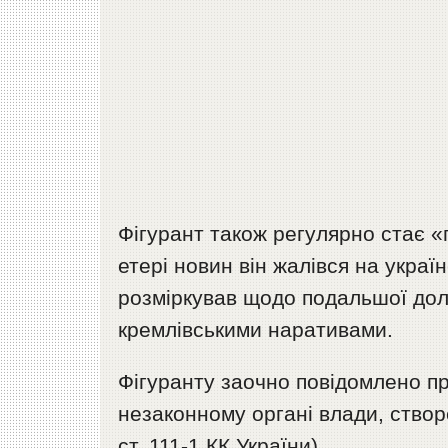
Фігурант також регулярно стає «
етері новин він жалівся на украї
розміркував щодо подальшої долі 
кремлівськими наративами.
Фігуранту заочно повідомлено пр
незаконному органі влади, створ
ст. 111-1 КК України).