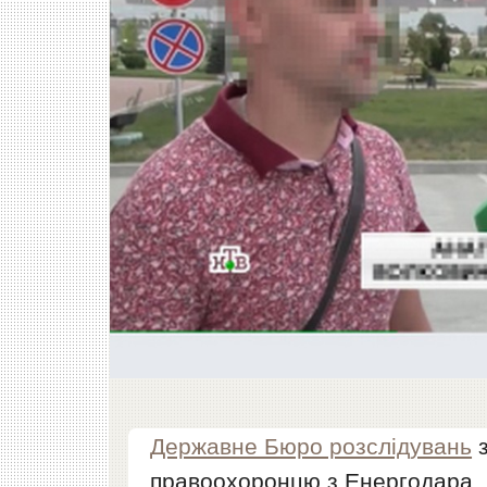
Державне Бюро розслідувань
з
правоохоронцю з Енергодара, я