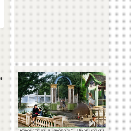
а
"Реконструкція Нікополь" - Цікаві факти