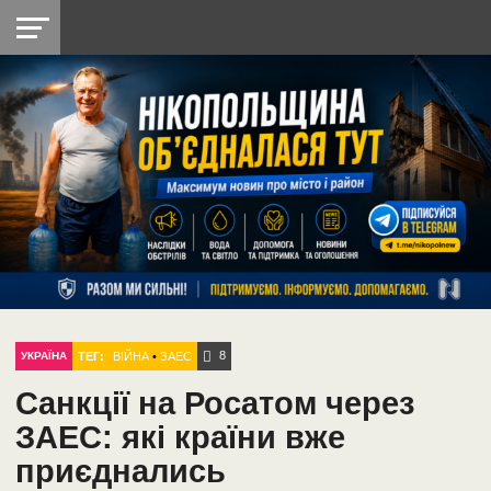
НІКОПОЛЬ
РАДІО
РАЙОН
СІЧЕСЛАВСЬКА
УКРАЇНА
РЕТРО
ЛАЙТ
УКРАЇНА
ДОПОМОГА
НІКОПОЛЬ
8
ТЕГ:
ВІЙНА
•
ЗАЕС
УКРАЇНА
Санкції на Росатом через
ЗАЕС: які країни вже
приєднались