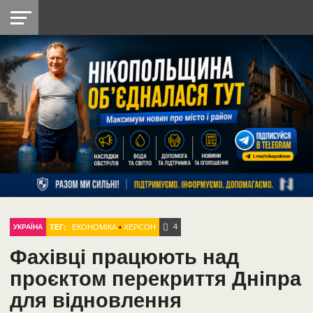
НІКОПОЛЬ
РАДІО
РАЙОН
СІЧЕСЛАВСЬКА
УКРАЇНА
РЕТРО
ЛАЙТ
УКРАЇНА
ДОПОМОГА
НІКОПОЛЬ
4
ТЕГ:
ЕКОНОМІКА
•
ХЕРСОН
УКРАЇНА
Фахівці працюють над
проєктом перекриття Дніпра
для відновлення