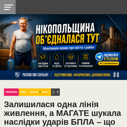
НІКОПОЛЬ
РАДІО
РАЙОН
СІЧЕСЛАВСЬКА
УКРАЇНА
РЕТРО
ЛАЙТ
УКРАЇНА
ДОПОМОГА
НІКОПОЛЬ
6
ТЕГ:
ВІЙНА
•
ЗАЕС
УКРАЇНА
Залишилася одна лінія
живлення, а МАГАТЕ шукала
наслідки ударів БПЛА – що