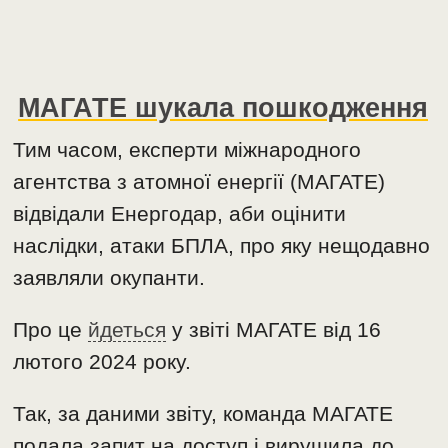
МАГАТЕ шукала пошкодження
Тим часом, експерти міжнародного
агентства з атомної енергії (МАГАТЕ)
відвідали Енергодар, аби оцінити
наслідки, атаки БПЛА, про яку нещодавно
заявляли окупанти.
Про це
йдеться
у звіті МАГАТЕ від 16
лютого 2024 року.
Так, за даними звіту, команда МАГАТЕ
подала запит на доступ і вирушила до