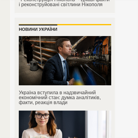
і реконструйовані світлини Нікополя
НОВИНИ УКРАЇНИ
Україна вступила в надзвичайний
економічний стан: думка аналітиків,
факти, реакція влади