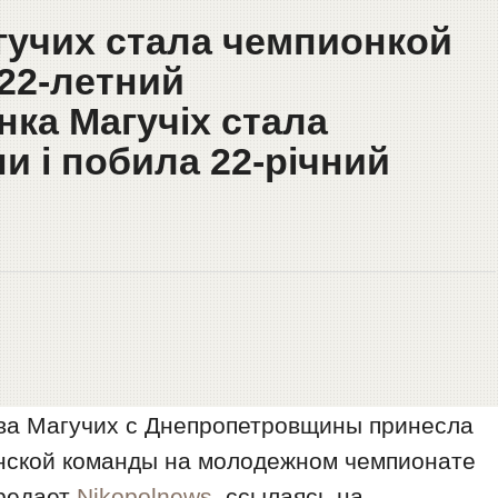
агучих стала чемпионкой
22-летний
нка Магучіх стала
и і побила 22-річний
ава Магучих с Днепропетровщины принесла
инской команды на молодежном чемпионате
ередает
Nikopolnews
, ссылаясь на