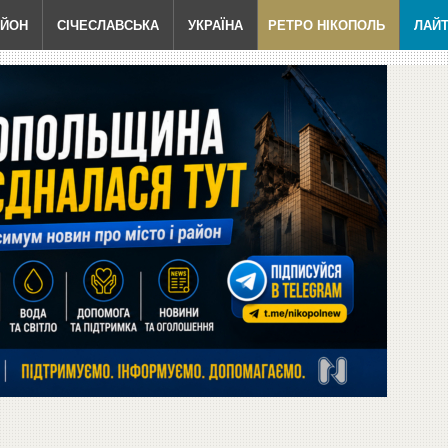
АЙОН
СІЧЕСЛАВСЬКА
УКРАЇНА
РЕТРО НІКОПОЛЬ
ЛАЙ