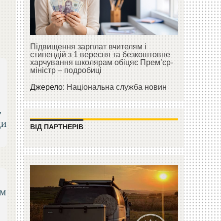
Підвищення зарплат вчителям і
стипендій з 1 вересня та безкоштовне
харчування школярам обіцяє Прем’єр-
міністр – подробиці
Джерело:
Національна служба новин
,
ди
ВІД ПАРТНЕРІВ
ым