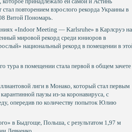
, которое принадлежало ей самой и Астинь
т стал повторением взрослого рекорда Украины в
08 Витой Пономарь.
аниях «Indoor Meeting — Karlsruhe» в Карлсруэ н
твенный мировой рекорд среди юниоров в
рослый» национальный рекорд в помещении в это
о тура в помещении стала первой в общем зачете
риллиантовой лиги в Монако, который стал первым
арантинной паузы из-за коронавируса, с
беду, опередив по количеству попыток Юлию
о» в Быдгоще, Польша, с результатом 1,97 м
ии Левченко.