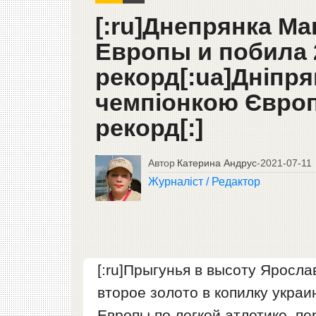
[:ru]Днепрянка М
Европы и побила 
рекорд[:ua]Дніпря
чемпіонкою Європ
рекорд[:]
Автор
Катерина Андрус
-
2021-07-11
Журналіст / Редактор
[:ru]Прыгунья в высоту Яросл
второе золото в копилку укра
Европы по легкой атлетике, п