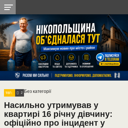
НІКОПОЛЬ
РАДІО
РАЙОН
СІЧЕСЛАВСЬКА
УКРАЇНА
РЕТРО
ЛАЙТ
УКРАЇНА
ДОПОМОГА
НІКОПОЛЬ
Без категорії
2
ТЕГ:
Насильно утримував у
квартирі 16 річну дівчину:
офіційно про інцидент у