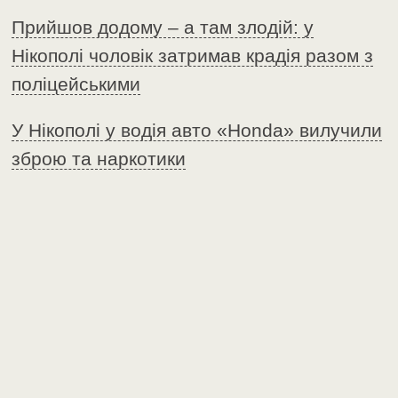
Прийшов додому – а там злодій: у
Нікополі чоловік затримав крадія разом з
поліцейськими
У Нікополі у водія авто «Honda» вилучили
зброю та наркотики