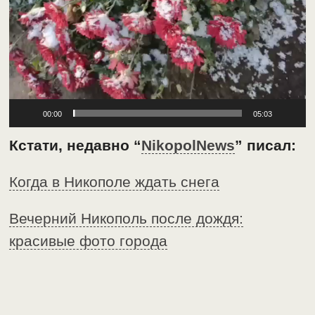
00:00
05:03
Кстати, недавно “
NikopolNews
” писал:
Когда в Никополе ждать снега
Вечерний Никополь после дождя:
красивые фото города