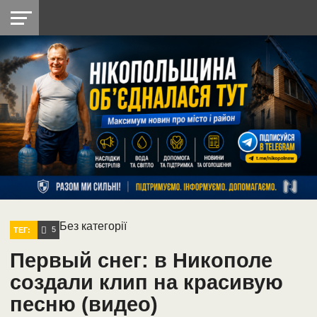
НІКОПОЛЬ
РАДІО
РАЙОН
СІЧЕСЛАВСЬКА
УКРАЇНА
РЕТРО
ЛАЙТ
УКРАЇНА
ДОПОМОГА
НІКОПОЛЬ
Без категорії
5
ТЕГ:
Первый снег: в Никополе
создали клип на красивую
песню (видео)