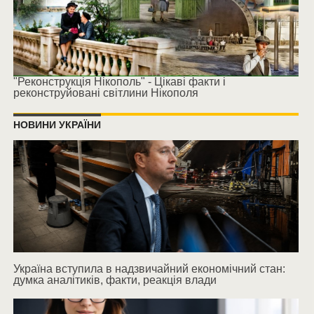
"Реконструкція Нікополь" - Цікаві факти і
реконструйовані світлини Нікополя
НОВИНИ УКРАЇНИ
Україна вступила в надзвичайний економічний стан:
думка аналітиків, факти, реакція влади