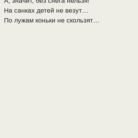
А, значит, без снега нельзя!
На санках детей не везут…
По лужам коньки не скользят…