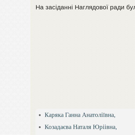
На засiданнi Наглядової ради бул
Каряка Ганна Анатолiївна,
Козадаєва Наталя Юрiiвна,