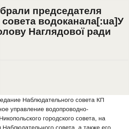
избрали председателя
совета водоканала[:ua]У
олову Наглядової ради
аседание Наблюдательного совета КП
ное управление водопроводно-
Никопольского городского совета, на
 Наблюдательного совета, а также его