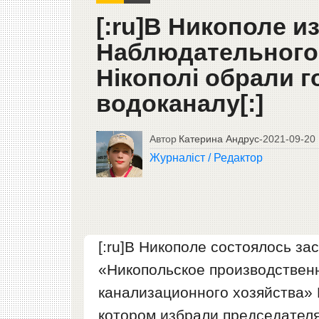
[:ru]В Никополе 
Наблюдательного 
Нікополі обрали г
водоканалу[:]
Автор
Катерина Андрус
-
2021-09-20
Журналіст / Редактор
[:ru]В Никополе состоялось з
«Никопольское производствен
канализационного хозяйства» 
котором избрали председателя