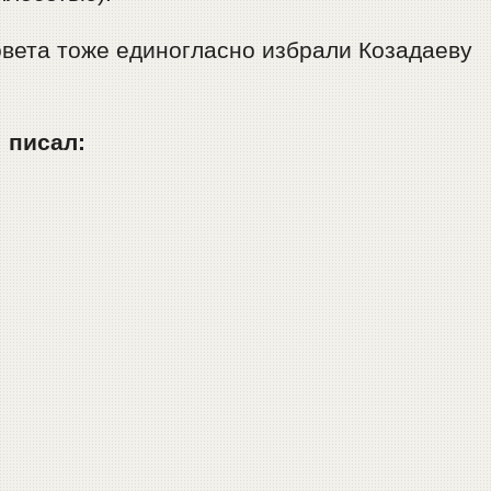
вета тоже единогласно избрали Козадаеву
 писал: