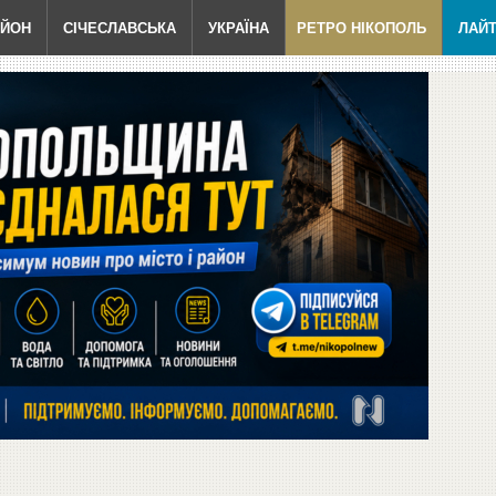
АЙОН
СІЧЕСЛАВСЬКА
УКРАЇНА
РЕТРО НІКОПОЛЬ
ЛАЙ