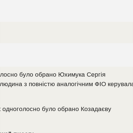
олосно було обрано Юхимука Сергія
, людина з повністю аналогічним ФІО керувал
ж одноголосно було обрано Козадаєву