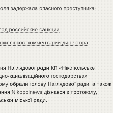
поля задержала опасного преступника-
под российские санкции
шки люков: комментарий директора
ання Наглядової ради КП «Нiкопольське
дно-каналiзацiйного господарства»
кому обрали голову Наглядової ради, а також 
дання
Nikopolnews
дізнався з протоколу,
ської міської ради.