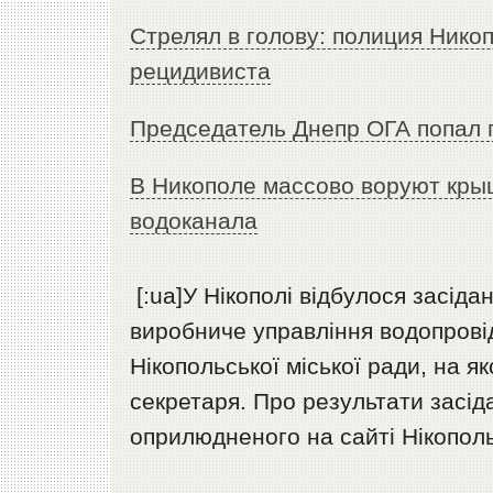
Стрелял в голову: полиция Нико
рецидивиста
Председатель Днепр ОГА попал 
В Никополе массово воруют кры
водоканала
[:ua]У Нікополі відбулося засід
виробниче управлiння водопровi
Нікопольської міської ради, на я
секретаря. Про результати засі
оприлюдненого на сайті Нікополь