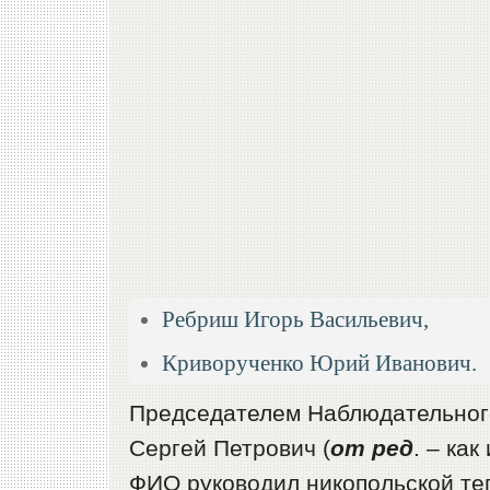
Ребриш Игорь Васильевич,
Криворученко Юрий Иванович.
Председателем Наблюдательног
Сергей Петрович (
от ред
. – ка
ФИО руководил никопольской те