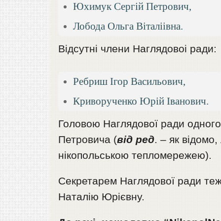
Юхимук Сергiй Петрович,
Лобода Ольга Вiталiiвна.
Вiдсутнi члени Наглядовоi ради:
Ребриш Iгор Васильович,
Криворученко Юрiй Іванович.
Головою Наглядової ради одног
Петровича (
від ред
. – як відомо
нікопольською тепломережею).
Секретарем Наглядової ради те
Наталію Юрієвну.