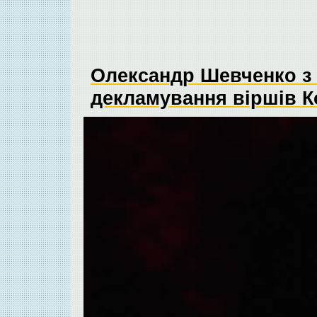
Олександр Шевченко з 
декламування віршів К
Відеопрогравач