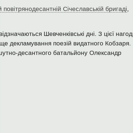
й повітрянодесантній Січеславській бригаді
,
відзначаються Шевченківські дні. З цієї наго
аще декламування поезій видатного Кобзаря.
шутно-десантного батальйону Олександр