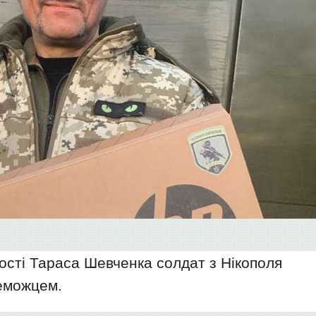
ості Тараса Шевченка cолдат з Нікополя
еможцем.