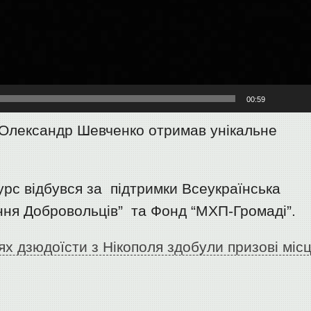
00:59
 Олександр Шевченко отримав унікальне
курс відбувся за підтримки Всеукраїнська
ання Добровольців” та Фонд “МХП-Громаді”.
х дзюдоїсти з Нікополя здобули призові міс