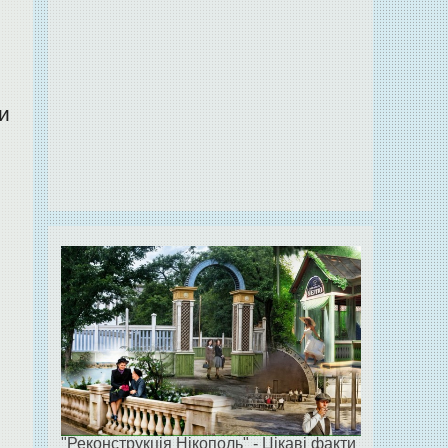
ди
"Реконструкція Нікополь" - Цікаві факти