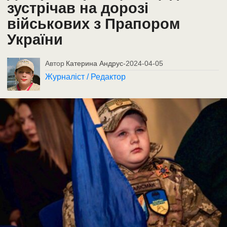
зустрічав на дорозі
військових з Прапором
України
Автор
Катерина Андрус
-
2024-04-05
Журналіст / Редактор