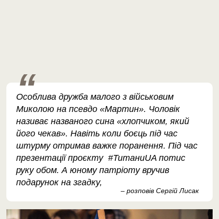
Особлива дружба малого з військовим
Миколою на псевдо «Мартин». Чоловік
називає названого сина «хлопчиком, який
його чекав». Навіть коли боєць під час
штурму отримав важке поранення. Під час
презентації проєкту #ТитаниUA потис
руку обом. А юному патріоту вручив
подарунок на згадку,
– розповів Сергій Лисак