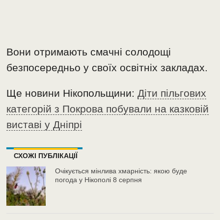
Вони отримають смачні солодощі
безпосередньо у своїх освітніх закладах.
Ще новини Нікопольщини:
Діти пільгових
категорій з Покрова побували на казковій
виставі у Дніпрі
СХОЖІ ПУБЛІКАЦІЇ
Очікується мінлива хмарність: якою буде
погода у Нікополі 8 серпня