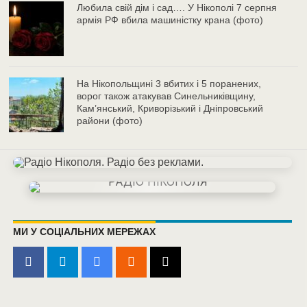
Любила свій дім і сад…. У Нікополі 7 серпня
армія РФ вбила машиністку крана (фото)
На Нікопольщині 3 вбитих і 5 поранених,
ворог також атакував Синельниківщину,
Кам’янський, Криворізький і Дніпровський
райони (фото)
МИ У СОЦІАЛЬНИХ МЕРЕЖАХ