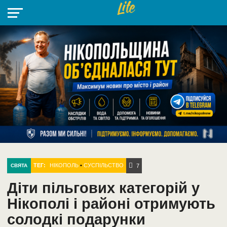
НІКОПОЛЬ
РАДІО
РАЙОН
СІЧЕСЛАВСЬКА
УКРАЇНА
РЕТРО
ЛАЙТ
УКРАЇНА
ДОПОМОГА
НІКОПОЛЬ
ТЕГ:
НІКОПОЛЬ
•
СУСПІЛЬСТВО
СВЯТА
7
Діти пільгових категорій у
Нікополі і районі отримують
солодкі подарунки