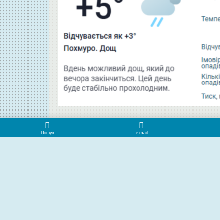
Фото: Телеграм-канал Фото Нікоп
СХОЖІ ПУБЛІКАЦІЇ