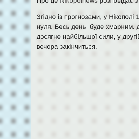
Про це
Nikopolnews
розповідає з
Згідно із прогнозами, у Нікополі
нуля. Весь день буде хмарним. 
досягне найбільшої сили, у друг
вечора закінчиться.