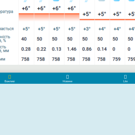
оля і Нікопольщини, автор
Дашадзе