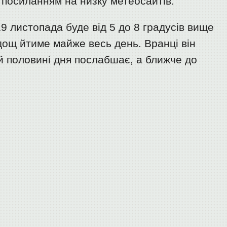
 посиланням на низку метеосайтів.
 19 листопада буде від 5 до 8 градусів вище
дощ йтиме майже весь день. Вранці він
ій половині дня послабшає, а ближче до