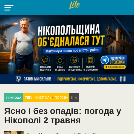
НІКОПОЛЬ
РАДІО
РАЙОН
СІЧЕСЛАВСЬКА
УКРАЇНА
РЕТРО
ЛАЙТ
УКРАЇНА
ДОПОМОГА
НІКОПОЛЬ
ТЕГ:
НІКОПОЛЬ
•
ПОГОДА
ПРИРОДА
9
Ясно і без опадів: погода у
Нікополі 2 травня