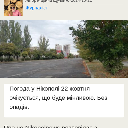
Автор
Марина Щученко
-
2024-10-21
Журналіст
Погода у Нікополі 22 жовтня
очікується, що буде мінливою. Без
опадів.
Про це
Nikopolnews
розповідає з