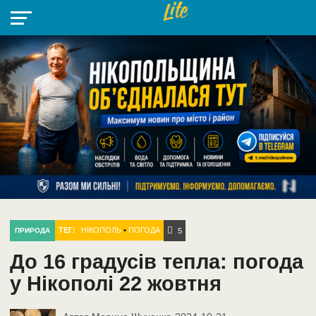
НІКОПОЛЬ
РАДІО
РАЙОН
СІЧЕСЛАВСЬКА
УКРАЇНА
РЕТРО
ЛАЙТ
УКРАЇНА
ДОПОМОГА
НІКОПОЛЬ
ТЕГ:
НІКОПОЛЬ
•
ПОГОДА
ПРИРОДА
5
До 16 градусів тепла: погода
у Нікополі 22 жовтня