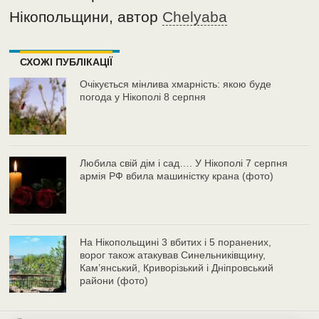
Нікопольщини, автор
Chelyaba
СХОЖІ ПУБЛІКАЦІЇ
Очікується мінлива хмарність: якою буде
погода у Нікополі 8 серпня
Любила свій дім і сад…. У Нікополі 7 серпня
армія РФ вбила машиністку крана (фото)
На Нікопольщині 3 вбитих і 5 поранених,
ворог також атакував Синельниківщину,
Кам’янський, Криворізький і Дніпровський
райони (фото)