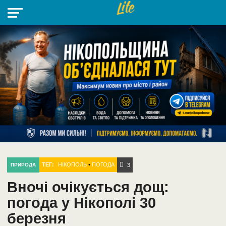
НІКОПОЛЬ
РАДІО
РАЙОН
СІЧЕСЛАВСЬКА
УКРАЇНА
РЕТРО
ЛАЙТ
УКРАЇНА
ДОПОМОГА
НІКОПОЛЬ
ТЕГ:
НІКОПОЛЬ
•
ПОГОДА
ПРИРОДА
3
Вночі очікується дощ:
погода у Нікополі 30
березня