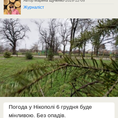
Автор
Марина Щученко
-
2025-12-05
Журналіст
Погода у Нікополі 6 грудня буде
мінливою. Без опадів.