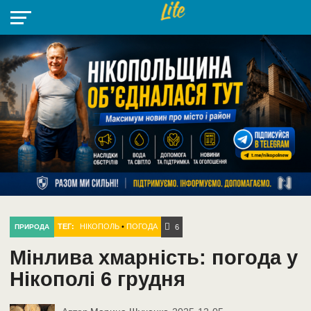
НІКОПОЛЬ
РАДІО
РАЙОН
СІЧЕСЛАВСЬКА
УКРАЇНА
РЕТРО
ЛАЙТ
УКРАЇНА
ДОПОМОГА
НІКОПОЛЬ
ТЕГ:
НІКОПОЛЬ
•
ПОГОДА
ПРИРОДА
6
Мінлива хмарність: погода у
Нікополі 6 грудня