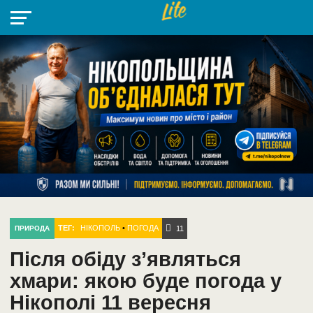
НІКОПОЛЬ
РАДІО
РАЙОН
СІЧЕСЛАВСЬКА
УКРАЇНА
РЕТРО
ЛАЙТ
УКРАЇНА
ДОПОМОГА
НІКОПОЛЬ
ТЕГ:
НІКОПОЛЬ
•
ПОГОДА
ПРИРОДА
11
Після обіду з’являться
хмари: якою буде погода у
Нікополі 11 вересня