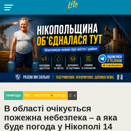
НІКОПОЛЬ
РАДІО
РАЙОН
СІЧЕСЛАВСЬКА
УКРАЇНА
РЕТРО
ЛАЙТ
УКРАЇНА
ДОПОМОГА
НІКОПОЛЬ
ТЕГ:
НІКОПОЛЬ
•
ПОГОДА
ПРИРОДА
4
В області очікується
пожежна небезпека – а яка
буде погода у Нікополі 14