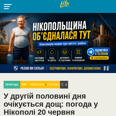
НІКОПОЛЬ
РАДІО
РАЙОН
СІЧЕСЛАВСЬКА
УКРАЇНА
РЕТРО
ЛАЙТ
УКРАЇНА
ДОПОМОГА
НІКОПОЛЬ
ТЕГ:
НІКОПОЛЬ
•
ПОГОДА
ПРИРОДА
8
У другій половині дня
очікується дощ: погода у
Нікополі 20 червня