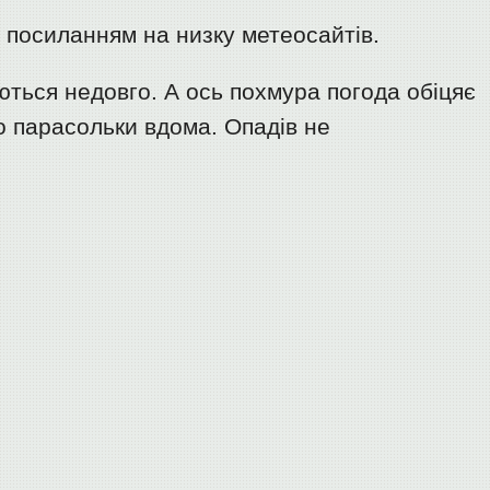
 посиланням на низку метеосайтів.
ються недовго. А ось похмура погода обіцяє
 парасольки вдома. Опадів не