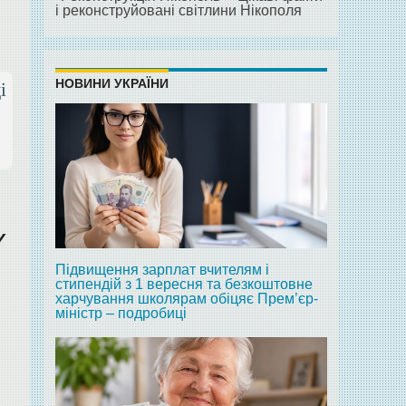
і реконструйовані світлини Нікополя
НОВИНИ УКРАЇНИ
і
У
Підвищення зарплат вчителям і
стипендій з 1 вересня та безкоштовне
харчування школярам обіцяє Прем’єр-
міністр – подробиці