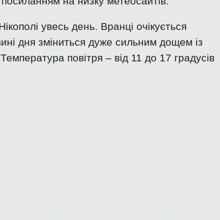
 посиланням на низку метеосайтів.
ікополі увесь день. Вранці очікується
вині дня зміниться дуже сильним дощем із
Температура повітря – від 11 до 17 градусів