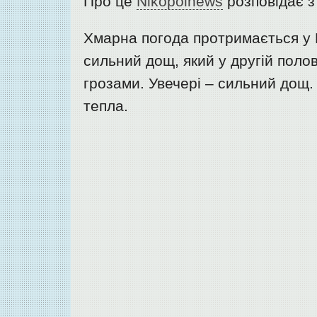
Про це
Nikopolnews
розповідає з
Хмарна погода протримається у Н
сильний дощ, який у другій поло
грозами. Увечері – сильний дощ. 
тепла.