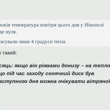
років температура повітря цього дня у Нікополі
ще нуля.
іксували лише 4 градуси тепла
 такий:
сяць: якщо він ріжками донизу – на тепло
о під час заходу сонячний диск був
наступного дня можна очікувати вітряно