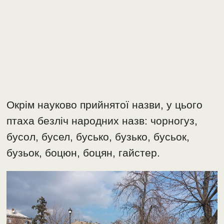
Окрім науково прийнятої назви, у цього
птаха безліч народних назв: чорногуз,
бусол, бусел, бусько, бузько, бусьок,
бузьок, боцюн, боцян, гайстер.