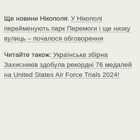
Ще новини Нікополя:
У Нікополі
перейменують парк Перемоги і ще низку
вулиць – почалося обговорення
Читайте також:
Українська збірна
Захисників здобула рекордні 76 медалей
на United States Air Force Trials 2024!