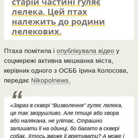
старій частині гуляє
лелека. Цей птах
належить до родини
лелекових.
Птаха помітила і
опублікувала відео
у
соцмережі активна мешканка міста,
керівник одного з ОСББ Ірина Колосова,
передає
Nikopolnews.
«Зараз в сквері “Визволення” гуляє лелека,
це так зворушливо. Але птиця або хвора
або налякана, не улітає. Страшно
залишати її на одинці, бо багато в сквері
собак. Хтось зможе її врятувати? А може і