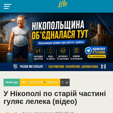
НІКОПОЛЬ
РАДІО
РАЙОН
СІЧЕСЛАВСЬКА
УКРАЇНА
РЕТРО
ЛАЙТ
УКРАЇНА
ДОПОМОГА
НІКОПОЛЬ
ТЕГ:
НІКОПОЛЬ
•
ТВАРИНИ
ПРИРОДА
10
У Нікополі по старій частині
гуляє лелека (відео)