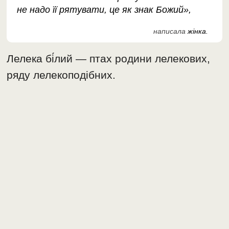
не надо її рятувати, це як знак Божий»,
написала
жінка.
Лелека бі́лий — птах родини лелекових,
ряду лелекоподібних.