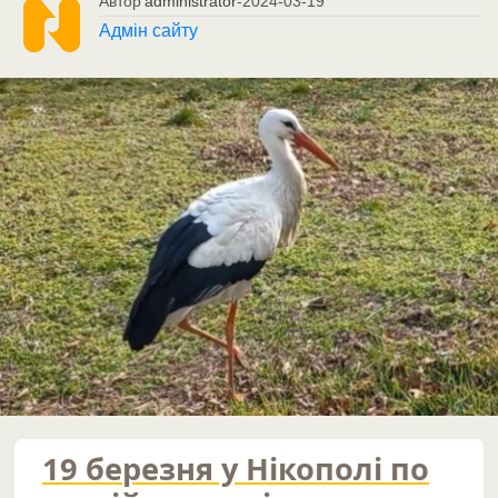
Автор
administrator
-
2024-03-19
Адмін сайту
19 березня у Нікополі по