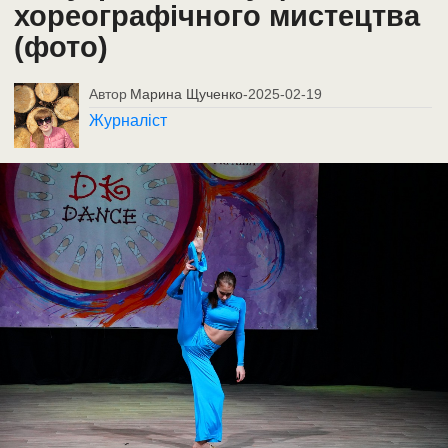
хореографічного мистецтва
(фото)
Автор
Марина Щученко
-
2025-02-19
Журналіст