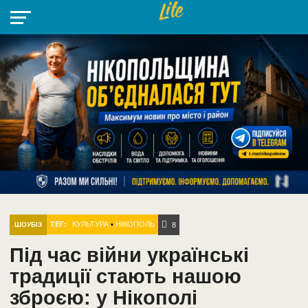
НІКОПОЛЬ
РАДІО
РАЙОН
СІЧЕСЛАВСЬКА
УКРАЇНА
РЕТРО
ЛАЙТ
УКРАЇНА
ДОПОМОГА
НІКОПОЛЬ
ТЕГ:
КУЛЬТУРА
•
НІКОПОЛЬ
ШОУБІЗ
8
Під час війни українські
традиції стають нашою
зброєю: у Нікополі