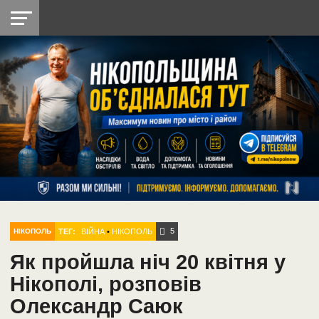
НІКОПОЛЬ
РАДІО
РАЙОН
СІЧЕСЛАВСЬКА
УКРАЇНА
РЕТРО
ЛАЙТ
УКРАЇНА
ДОПОМОГА
НІКОПОЛЬ
5
ТЕГ:
ВІЙНА
•
НІКОПОЛЬ
НІКОПОЛЬ
Як пройшла ніч 20 квітня у
Нікополі, розповів
Олександр Саюк