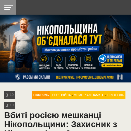
НІКОПОЛЬ
РАДІО
РАЙОН
СІЧЕСЛАВСЬКА
УКРАЇНА
РЕТРО
ЛАЙТ
УКРАЇНА
ДОПОМОГА
НІКОПОЛЬ
10
ТЕГ:
ВІЙНА
•
МЕМОРІАЛ ПАМ'ЯТІ
•
НІКОПОЛЬ
НІКОПОЛЬ
10
Вбиті росією мешканці
Нікопольщини: Захисник з