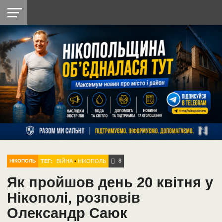
НІКОПОЛЬ
РАДІО
РАЙОН
СІЧЕСЛАВСЬКА
УКРАЇНА
РЕТРО
ЛАЙТ
УКРАЇНА
ДОПОМОГА
НІКОПОЛЬ
8
ТЕГ:
ВІЙНА
•
НІКОПОЛЬ
НІКОПОЛЬ
Як пройшов день 20 квітня у
Нікополі, розповів
Олександр Саюк