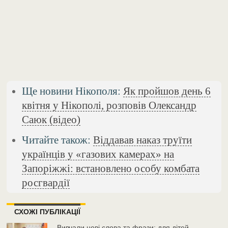
Ще новини Нікополя:
Як пройшов день 6
квітня у Нікополі, розповів Олександр
Саюк (відео)
Читайте також:
Віддавав наказ труїти
українців у «газових камерах» на
Запоріжжі: встановлено особу комбата
росгвардії
СХОЖІ ПУБЛІКАЦІЇ
Вивчали нові слова та фрази: для дітей