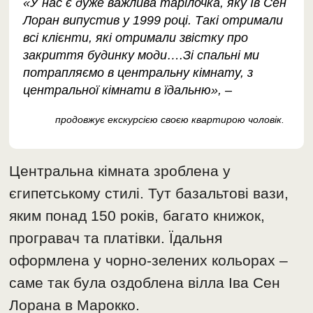
«У нас є дуже важлива тарілочка, яку Ів Сен
Лоран випустив у 1999 році. Такі отримали
всі клієнти, які отримали звістку про
закриття будинку моди….Зі спальні ми
потрапляємо в центральну кімнату, з
центральної кімнати в їдальню», –
продовжує екскурсією своєю квартирою чоловік.
Центральна кімната зроблена у
єгипетському стилі. Тут базальтові вази,
яким понад 150 років, багато книжок,
програвач та платівки. Їдальня
оформлена у чорно-зелених кольорах –
саме так була оздоблена вілла Іва Сен
Лорана в Марокко.