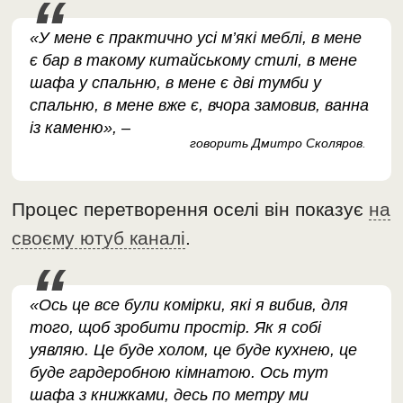
«У мене є практично усі м’які меблі, в мене
є бар в такому китайському стилі, в мене
шафа у спальню, в мене є дві тумби у
спальню, в мене вже є, вчора замовив, ванна
із каменю», –
говорить Дмитро Сколяров
.
Процес перетворення оселі він показує
на
своєму ютуб каналі
.
«Ось це все були комірки, які я вибив, для
того, щоб зробити простір. Як я собі
уявляю. Це буде холом, це буде кухнею, це
буде гардеробною кімнатою. Ось тут
шафа з книжками, десь по метру ми