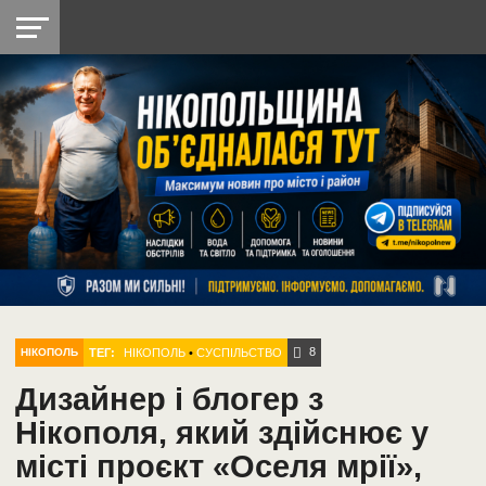
НІКОПОЛЬ
РАДІО
РАЙОН
СІЧЕСЛАВСЬКА
УКРАЇНА
РЕТРО
ЛАЙТ
УКРАЇНА
ДОПОМОГА
НІКОПОЛЬ
8
ТЕГ:
НІКОПОЛЬ
•
СУСПІЛЬСТВО
НІКОПОЛЬ
Дизайнер і блогер з
Нікополя, який здійснює у
місті проєкт «Оселя мрії»,