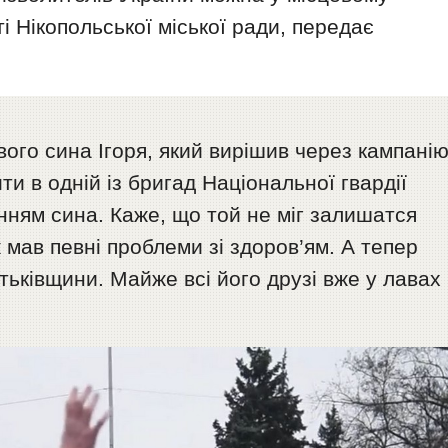
і Нікопольської міської ради, передає
вого сина Ігоря, який вирішив через кампані
и в одній із бригад Національної гвардії
нням сина. Каже, що той не міг залишатся
 мав певні проблеми зі здоров’ям. А тепер
атьківщини. Майже всі його друзі вже у лавах