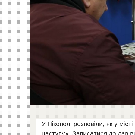
У Нікополі розповіли, як у міст
наступу». Записатися до лав в