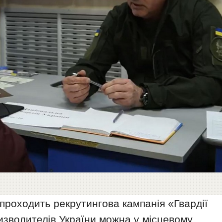
і проходить рекрутингова кампанія «Гвардії
изволителів України можна у місцевому