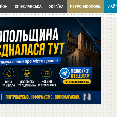
АЙОН
СІЧЕСЛАВСЬКА
УКРАЇНА
РЕТРО НІКОПОЛЬ
ЛАЙ