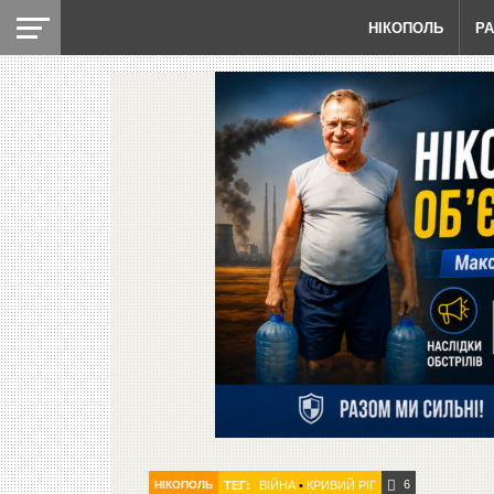
НІКОПОЛЬ
Р
6
НІКОПОЛЬ
ТЕГ:
ВІЙНА
•
КРИВИЙ РІГ