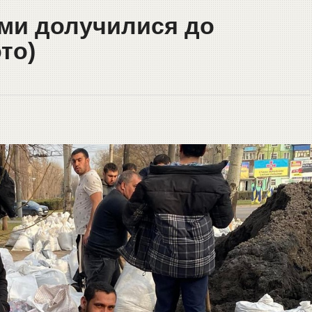
оми долучилися до
то)