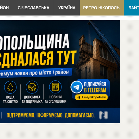
АЙОН
СІЧЕСЛАВСЬКА
УКРАЇНА
РЕТРО НІКОПОЛЬ
ЛАЙ