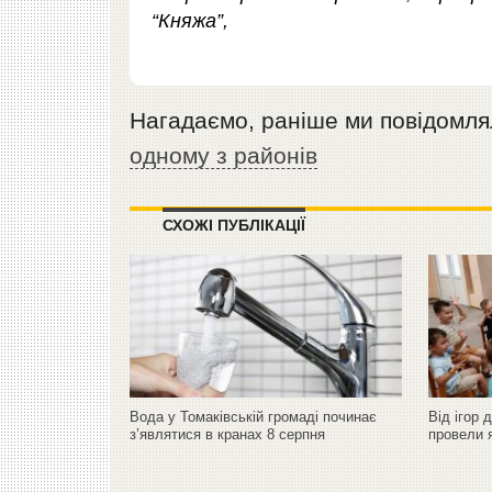
“Княжа”,
Нагадаємо, раніше ми повідомл
одному з районів
СХОЖІ ПУБЛІКАЦІЇ
Вода у Томаківській громаді починає
Від ігор 
з’являтися в кранах 8 серпня
провели 