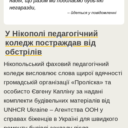
надія, що разом ми подолаємо будь-які
негаразди,
– йдеться у повідомленні
У Нікополі педагогічний
коледж постраждав від
обстрілів
Нікопольський фаховий педагогічний
коледж висловлює слова щирої вдячності
громадській організації «Проліска» та
особисто Євгену Капліну за надані
комплекти будівельних матеріалів від
UNHCR Ukraine – Aгентства ООН у
справах біженців в Україні для швидкого
ремонту будівлі закладу після