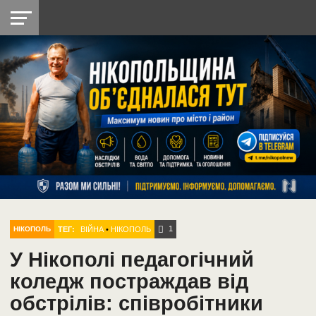
НІКОПОЛЬ
РАДІО
РАЙОН
СІЧЕСЛАВСЬКА
УКРАЇНА
РЕТРО
ЛАЙТ
УКРАЇНА
ДОПОМОГА
НІКОПОЛЬ
1
ТЕГ:
ВІЙНА
•
НІКОПОЛЬ
НІКОПОЛЬ
У Нікополі педагогічний
коледж постраждав від
обстрілів: співробітники