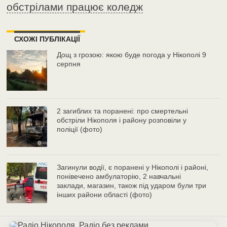
обстрілами працює коледж
СХОЖІ ПУБЛІКАЦІЇ
Дощ з грозою: якою буде погода у Нікополі 9
серпня
2 загиблих та поранені: про смертельні
обстріли Нікополя і району розповіли у
поліції (фото)
Загинули водії, є поранені у Нікополі і районі,
понівечено амбулаторію, 2 навчальні
заклади, магазин, також під ударом були три
інших райони області (фото)