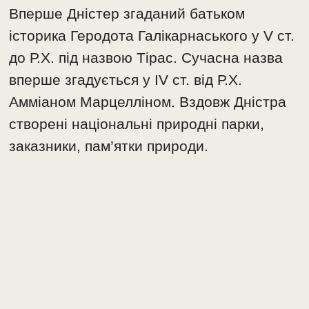
Вперше Дністер згаданий батьком
історика Геродота Галікарнаського у V ст.
до Р.Х. під назвою Тірас. Сучасна назва
вперше згадується у ІV ст. від Р.Х.
Амміаном Марцелліном. Вздовж Дністра
створені національні природні парки,
заказники, пам’ятки природи.