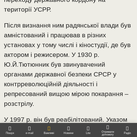
території УСРР.
Після визнання ним радянської влади був
амністований і працював в різних
установах у тому числі і кіностудії, де був
актором і режисером. У 1930 р.
Ю.Й.Тютюнник був звинувачений
органами державної безпеки СРСР у
контрреволюційній діяльності і
репресований вищою мірою покарання –
розстрілу.
У 1997 р. він був реабілітований. Указом
Президента України № 411 від 23.08.2021
Отримати
Пошук
e-mail
Важливі
Новини
Lite
Радіо
допомогу