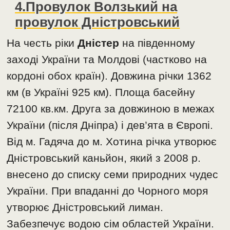
4.Провулок Волзький на
провулок Дністровський
На честь ріки
Дністер
на південному
заході України та Молдові (частково на
кордоні обох країн). Довжина річки 1362
км (в Україні 925 км). Площа басейну
72100 кв.км. Друга за довжиною в межах
України (після Дніпра) і дев’ята в Європі.
Від м. Гадяча до м. Хотина річка утворює
Дністровський каньйон, який з 2008 р.
внесено до списку семи природних чудес
України. При впаданні до Чорного моря
утворює Дністровський лиман.
Забезпечує водою сім областей України.