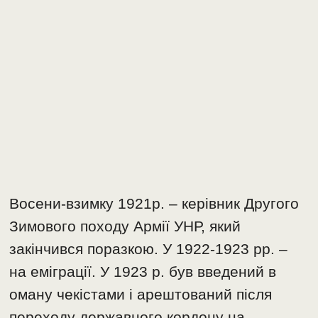
Восени-взимку 1921р. – керівник Другого
Зимового походу Армії УНР, який
закінчився поразкою. У 1922-1923 рр. –
на еміграції. У 1923 р. був введений в
оману чекістами і арештований після
переходу державного кордону на