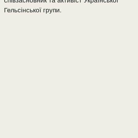
співзасновник та активіст Української
Гельсінської групи.