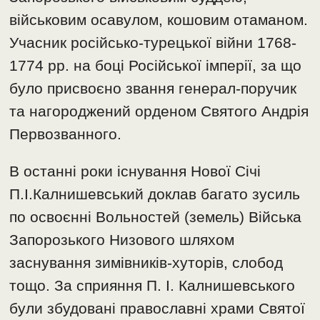
військовим осавулом, кошовим отаманом.
Учасник російсько-турецької війни 1768-
1774 рр. на боці Російської імперії, за що
було присвоєно звання генерал-поручик
та нагороджений орденом Святого Андрія
Первозванного.
В останні роки існування Нової Січі
П.І.Калнишевський доклав багато зусиль
по освоєнні Вольностей (земель) Війська
Запорозького Низового шляхом
заснування зимівників-хуторів, слобод
тощо. За сприяння П. І. Калнишевського
були збудовані православні храми Святої