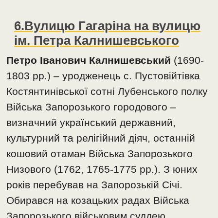
6.Вулицю Гагаріна на вулицю
ім. Петра Калнишевського
Петро Іванович Калнишевський
(1690-
1803 рр.) – уродженець с. Пустовійтівка
Костянтинівської сотні Лубенського полку
Війська Запорозького городового –
визначний український державний,
культурний та релігійний діяч, останній
кошовий отаман Війська Запорозького
Низового (1762, 1765-1775 рр.). З юних
років перебував на Запорозькій Січі.
Обирався на козацьких радах Війська
Запорозького військовим суддею,