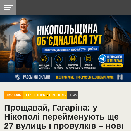
НІКОПОЛЬ
РАДІО
РАЙОН
СІЧЕСЛАВСЬКА
УКРАЇНА
РЕТРО
ЛАЙТ
УКРАЇНА
ДОПОМОГА
НІКОПОЛЬ
35
ТЕГ:
ІСТОРІЯ
•
НІКОПОЛЬ
НІКОПОЛЬ
Прощавай, Гагаріна: у
Нікополі перейменують ще
27 вулиць і провулків – нові