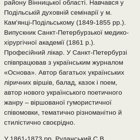
району Вінницької області. Навчався у
Подільській духовній семінарії у м.
Кам’янці-Подільському (1849-1855 рр.).
Випускник Санкт-Петербурзької медико-
хірургічної академії (1861 р.).
Професійний лікар. У Санкт-Петербурзі
співпрацював з українським журналом
«Основа». Автор багатьох українських
ліричних віршів, балад, казок і поем,
автор нового українського поетичного
жанру – віршованої гумористичної
співомовки, тематично різноманітно й
стилістично своєрідно.
У 1861-1873 рр. Руданський С.В.