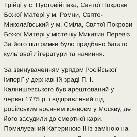
Трійці у с. Пустовійтівка, Святої Покрови
Божої Матері у м. Ромни, Свято-
Миколаївський у м. Сміла, Святої Покрови
Божої Матері у містечку Микитин Перевіз.
За його підтримки було придбано багато
культової літератури та начиння.
За звинуваченням урядом Російської
імперії у державній зраді П. І.
Калнишевського був арештований у
червні 1775 р. і відправлений під
російським воєнним конвоєм у Москву, де
його засудили до смертної кари.
Помилуваний Катериною ІІ із заміною на