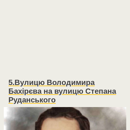
5.Вулицю Володимира
Бахірєва на вулицю Степана
Руданського