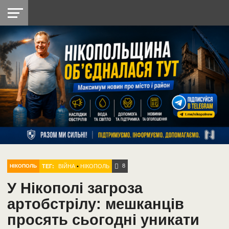
НІКОПОЛЬ
РАДІО
РАЙОН
СІЧЕСЛАВСЬКА
УКРАЇНА
РЕТРО
ЛАЙТ
УКРАЇНА
ДОПОМОГА
НІКОПОЛЬ
8
ТЕГ:
ВІЙНА
•
НІКОПОЛЬ
НІКОПОЛЬ
У Нікополі загроза
артобстрілу: мешканців
просять сьогодні уникати