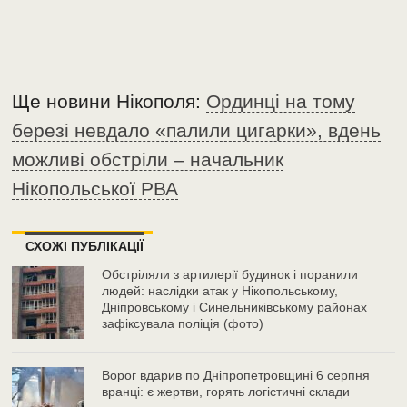
Ще новини Нікополя:
Ординці на тому
березі невдало «палили цигарки», вдень
можливі обстріли – начальник
Нікопольської РВА
СХОЖІ ПУБЛІКАЦІЇ
Обстріляли з артилерії будинок і поранили
людей: наслідки атак у Нікопольському,
Дніпровському і Синельниківському районах
зафіксувала поліція (фото)
Ворог вдарив по Дніпропетровщині 6 серпня
вранці: є жертви, горять логістичні склади