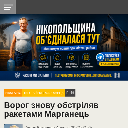
НІКОПОЛЬ
РАДІО
РАЙОН
СІЧЕСЛАВСЬКА
УКРАЇНА
РЕТРО
ЛАЙТ
УКРАЇНА
ДОПОМОГА
НІКОПОЛЬ
69
ТЕГ:
ВІЙНА
•
МАРГАНЕЦЬ
НІКОПОЛЬ
Ворог знову обстріляв
ракетами Марганець
Автор
Катерина Андрус
-
2022-02-25