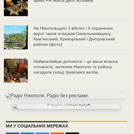
армія РФ вбила двох чоловіків
На Нікопольщині 3 вбитих і 5 поранених,
ворог також атакував Синельниківщину,
Кам’янський, Криворізький і Дніпровський
райони (фото)
Найважливіша допомога – це ваша власна
готовність: жителям Нікополя та району
нагадали склад тривожної валізи
МИ У СОЦІАЛЬНИХ МЕРЕЖАХ